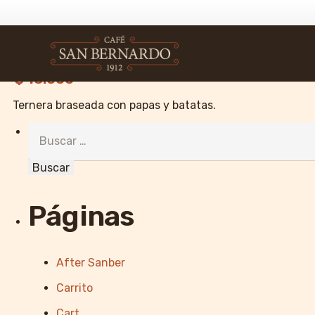
Menú del Viernes
Viernes
$ 18.000
Ternera braseada con papas y batatas.
Buscar:
Páginas
After Sanber
Carrito
Cart