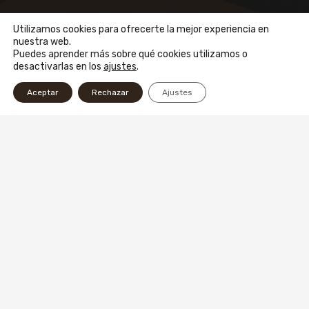
HORARIOS
Utilizamos cookies para ofrecerte la mejor experiencia en
nuestra web.
Lunes a viernes de 10 a 3.30 hs.
Puedes aprender más sobre qué cookies utilizamos o
Sábados de 8 a 3.30 hs.
desactivarlas en los
ajustes
.
Domingos de 18 a 2.00 hs.
Aceptar
Rechazar
Ajustes
+54 9 11 6563-7121
+54 11 4855-3956
Av. Corrientes 5436, Villa Crespo, C.A.B.A.
Todos los derechos reservados – 2024
Desarrollado por
edestudio
Política de privacidad