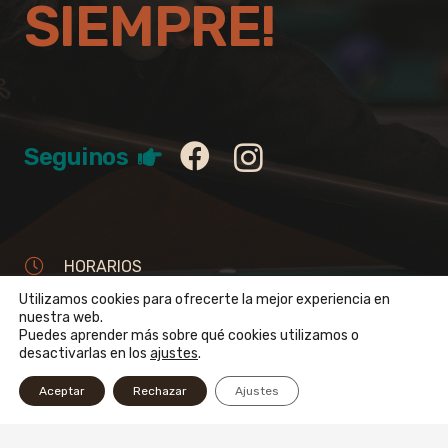
SIEMPRE!
Seguinos
HORARIOS
Utilizamos cookies para ofrecerte la mejor experiencia en
Lunes a viernes de 10 a 3.30 hs.
nuestra web.
Sábados de 8 a 3.30 hs.
Puedes aprender más sobre qué cookies utilizamos o
desactivarlas en los
ajustes
.
Domingos de 18 a 2.00 hs.
Aceptar
Rechazar
Ajustes
+54 9 11 6563-7121
+54 11 4855-3956