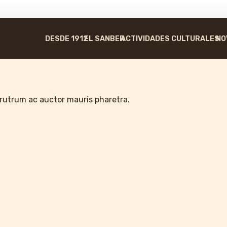
DESDE 1912
EL SANBER
ACTIVIDADES CULTURALES
NO
 rutrum ac auctor mauris pharetra.