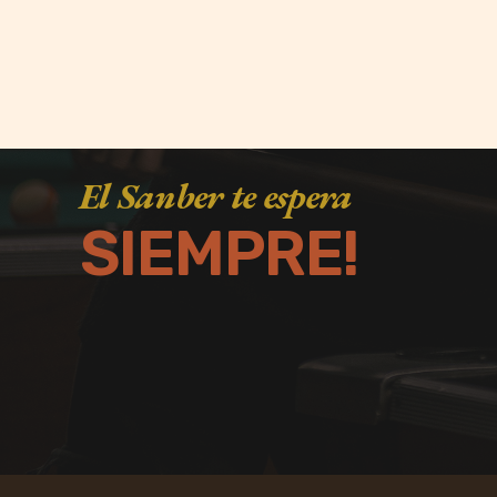
El Sanber te espera
SIEMPRE!